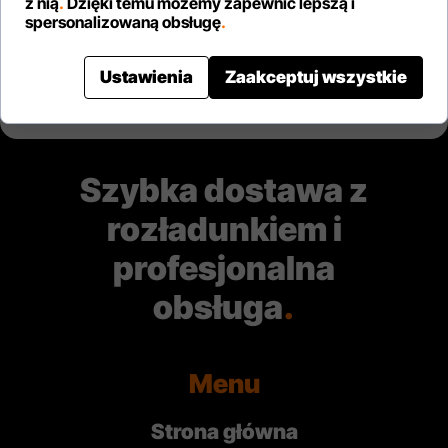
z nią
.
Dzięki temu możemy zapewnić lepszą i
Biała zaprawa
Beton B20 C24
spersonalizowaną obsługę
.
murarska C14B
Kleib
Kleib
Produkt niedostępny.
Ustawienia
Zaakceptuj wszystkie
29,80 PLN za 25KG
Szybka dostawa z
rozładunkiem i
profesjonalna
obsługa
.
Menu
Strona główna