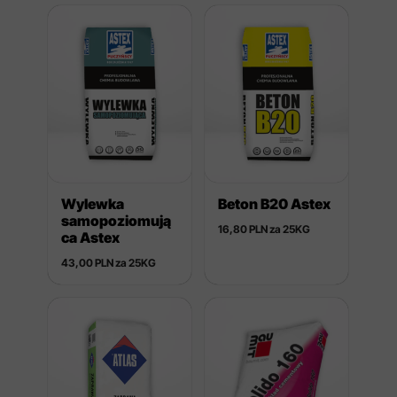
Wylewka
Beton B20 Astex
samopoziomują
16,80 PLN za 25KG
ca Astex
43,00 PLN za 25KG