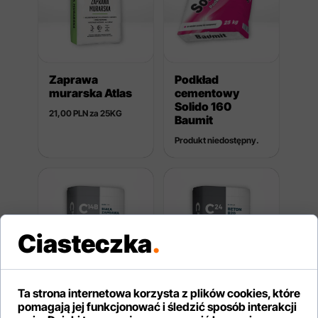
Zaprawa
Podkład
murarska Atlas
cementowy
Solido 160
21,00 PLN za 25KG
Baumit
Produkt niedostępny.
Ciasteczka
.
Ta strona internetowa korzysta z plików cookies, które
pomagają jej funkcjonować i śledzić sposób interakcji