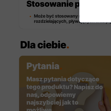
Stosowanie produkt
Może być stosowany na wszystkich 
rozdzielających, pływających oraz 
Dla ciebie
.
Pytania
.
Masz pytania dotyczące
tego produktu
? Napisz do
nas, odpowiemy
najszybciej jak to
możliwe
.