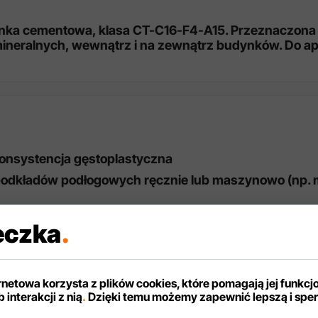
nka cementowa, klasa CT-C16-F4-A15. Przeznaczona
eralnych, wewnątrz i na zewnątrz budynków. Do apli
konsystencja gęstoplastyczna
podkładów podłogowych ręcznie lub maszynowo (np. 
iązaniu)
eczka
.
 niska emisja LZO (VOC)
ernetowa korzysta z plików cookies, które pomagają jej funkcj
 interakcji z nią
.
Dzięki temu możemy zapewnić lepszą i spe