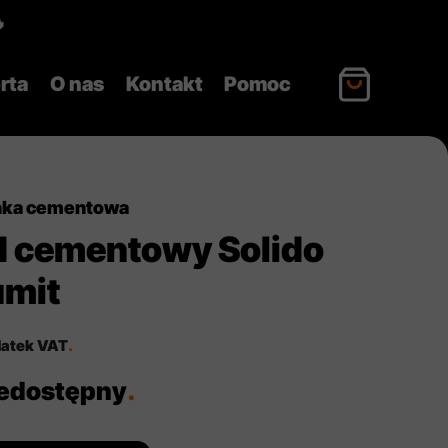

rta
O nas
Kontakt
Pomoc
nka cementowa
d cementowy Solido
umit
datek VAT
.
iedostępny
.