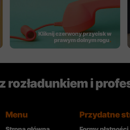
Kliknij czerwony przycisk w
prawym dolnym rogu
.
 rozładunkiem i profe
Menu
Przydatne st
Strona główna
Formy płatności