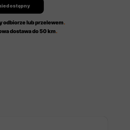
niedostępny
zy odbiorze lub przelewem
.
mowa dostawa do 50 km
.