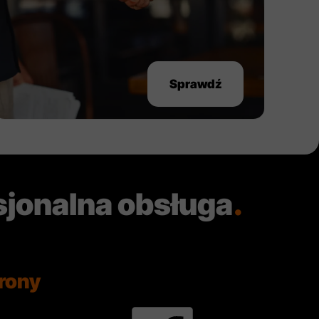
Sprawdź
sjonalna obsługa
.
rony