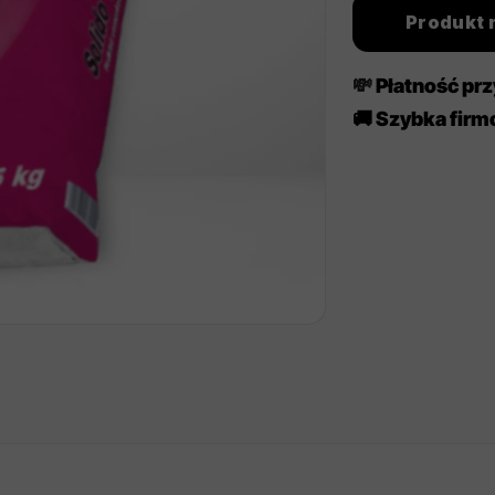
Produkt 
💸
Płatność pr
🚚 Szybka fir