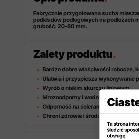
Fabrycznie przygotowana sucha miesza
podkładów podłogowych na podłożach min
grubość: 20-80 mm.
Zalety produktu
.
Bardzo dobre właściwości robocze, 
Ułatwia i przyspiesza wykonywanie 
Wyrób o niskim skurczu liniowym
Mrozoodporny i wodoodporny (po zw
Ciast
Odporność na ścieranie – A15
Chroni zdrowie i środowisko - bardzo
Ta strona int
śledzić sposób
obsługę
.