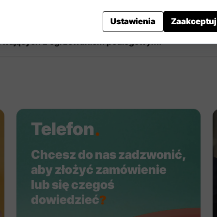
u
.
Ustawienia
Zaakceptuj
podłożach mineralnych do wykonywania jastrychów z
pływających z ogrzewaniem podłogowym.
Telefon
.
Chcesz do nas zadzwonić,
aby złożyć zamówienie
lub się czegoś
dowiedzieć
?