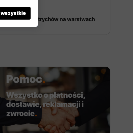
 wszystkie
espolonych, jastrychów na warstwach
Pomoc
.
Wszystko o płatności,
dostawie, reklamacji i
zwrocie
.