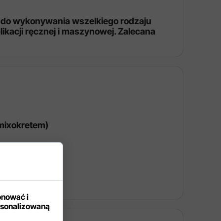
 do wykonywania wszelkiego rodzaju
kacji ręcznej i maszynowej. Zalecana
mixokretem)
onować i
rsonalizowaną