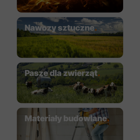
Nawozy sztuczne
.
Pasze dla zwierząt
.
Materiały budowlane
.