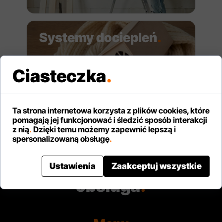
Systemy dociepleń
.
Ciasteczka
.
Ta strona internetowa korzysta z plików cookies, które
pomagają jej funkcjonować i śledzić sposób interakcji
Szybka dostawa z
z nią
.
Dzięki temu możemy zapewnić lepszą i
spersonalizowaną obsługę
.
rozładunkiem i
profesjonalna
Ustawienia
Zaakceptuj wszystkie
obsługa
.