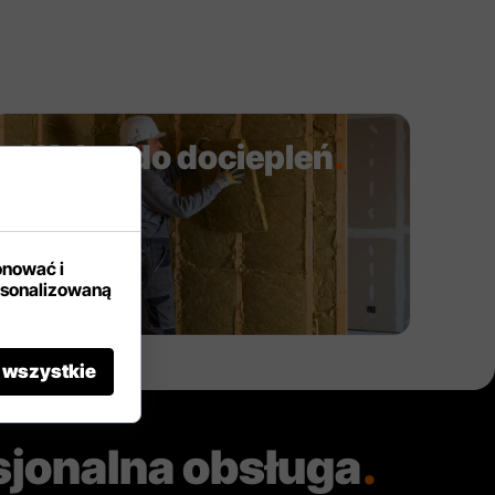
Wełna do dociepleń
.
onować i
rsonalizowaną
 wszystkie
sjonalna obsługa
.