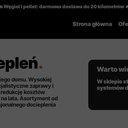
🔥Węgiel i pellet: darmowa dostawa do 20 kilometrów 
Strona główna
Ofe
epleń
.
Warto wi
ojego domu. Wysokiej
W sklepie 
cjalistyczne zaprawy i
systemów do
, redukcję kosztów
 na lata. Asortyment od
sjonalnego docieplenia