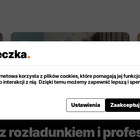
.
Zaprawy i kleje do
eczka
.
styropianu
.
ernetowa korzysta z plików cookies, które pomagają jej funkcj
 interakcji z nią
.
Dzięki temu możemy zapewnić lepszą i spe
Ustawienia
Zaakceptuj
 rozładunkiem i profe