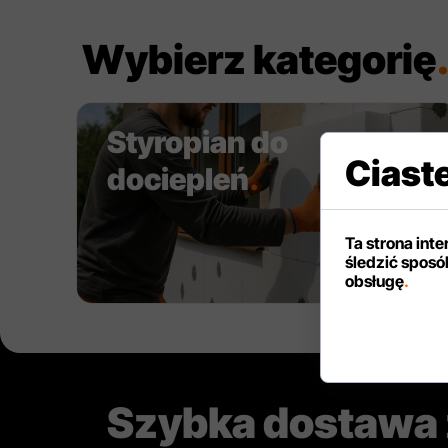
Wybierz kategorię
Styropian do
Ciast
dociepleń
.
Ta strona int
śledzić sposób
obsługę
.
Szybka dostawa z