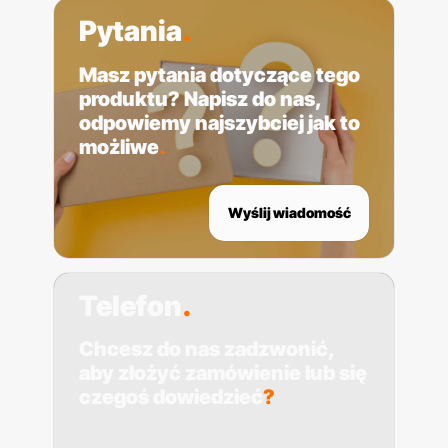
Pytania
.
Masz pytania dotyczące tego
produktu
? Napisz do nas,
odpowiemy najszybciej jak to
możliwe
.
Wyślij wiadomość
Telefon
.
Chcesz do nas zadzwonić,
aby złożyć zamówienie lub się
czegoś dowiedzieć
?