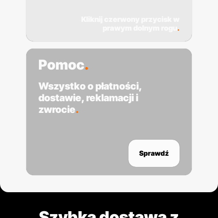
Kliknij czerwony przycisk w
prawym dolnym rogu
.
Pomoc
.
Wszystko o płatności,
dostawie, reklamacji i
zwrocie
.
Sprawdź
Szybka dostawa z