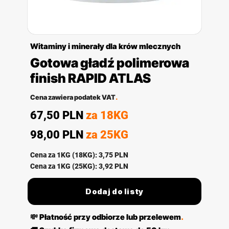
Witaminy i minerały dla krów mlecznych
Gotowa gładź polimerowa
finish RAPID ATLAS
Cena zawiera podatek VAT
.
67,50 PLN
za 18KG
98,00 PLN
za 25KG
Cena za 1KG (18KG): 3,75 PLN
Cena za 1KG (25KG): 3,92 PLN
Dodaj do listy
💸
Płatność przy odbiorze lub przelewem
.